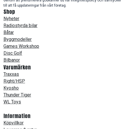
Genom att prenumerera godkänner du vår integritetspolicy och samtycker
till att få uppdateringar från vårt företag.
Shop
Nyheter
Radiostyrda bilar
Båtar
Byggmodeller
Games Workshop
Disc Golf
Bilbanor
Varumärken
Traxxas
Right/HSP
Kyosho
Thunder Tiger
WL Toys
Information
Köpvillkor