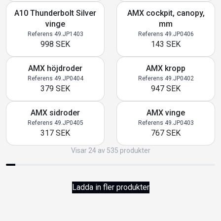
A10 Thunderbolt Silver
AMX cockpit, canopy,
vinge
mm
Referens 49.JP1403
Referens 49.JP0406
998 SEK
143 SEK
AMX höjdroder
AMX kropp
Referens 49.JP0404
Referens 49.JP0402
379 SEK
947 SEK
AMX sidroder
AMX vinge
Referens 49.JP0405
Referens 49.JP0403
317 SEK
767 SEK
Visar 24 av 535 produkter
Ladda in fler produkter