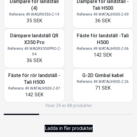
Dämpare för landställ
Dämpare för landställ -
(4)
Tali H500
Referens 49.WAQRX350-Z-19
Referens 49.WATALIH500-Z-09
35 SEK
36 SEK
Dämpare landställ QR
Fäste för landställ -Tali
X350 Pro
H500
Referens 49.WAQRX350PRO-Z-
Referens 49.WATALIH500-Z-06
04
142 SEK
36 SEK
Fäste för rör landställ -
G-2D Gimbal kabel
Tali H500
Referens 49.WATALIH500-Z-26
71 SEK
Referens 49.WATALIH500-Z-07
142 SEK
Visar 24 av 88 produkter
Ladda in fler produkter