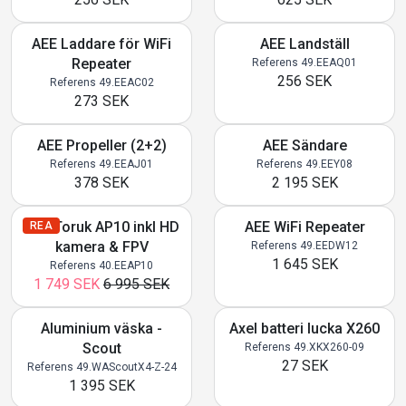
AEE Laddare för WiFi
AEE Landställ
Repeater
Referens 49.EEAQ01
256 SEK
Referens 49.EEAC02
273 SEK
AEE Propeller (2+2)
AEE Sändare
Referens 49.EEAJ01
Referens 49.EEY08
378 SEK
2 195 SEK
AEE Toruk AP10 inkl HD
AEE WiFi Repeater
REA
kamera & FPV
Referens 49.EEDW12
1 645 SEK
Referens 40.EEAP10
1 749 SEK
6 995 SEK
Aluminium väska -
Axel batteri lucka X260
Scout
Referens 49.XKX260-09
27 SEK
Referens 49.WAScoutX4-Z-24
1 395 SEK