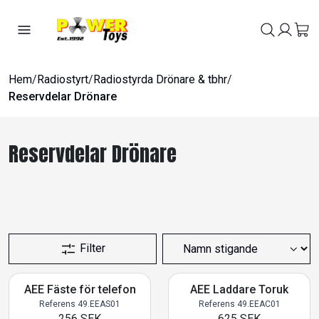
Hem
/
Radiostyrt
/
Radiostyrda Drönare & tbhr
/
Reservdelar Drönare
Reservdelar Drönare
Filter
AEE Fäste för telefon
AEE Laddare Toruk
Referens 49.EEAS01
Referens 49.EEAC01
256 SEK
625 SEK