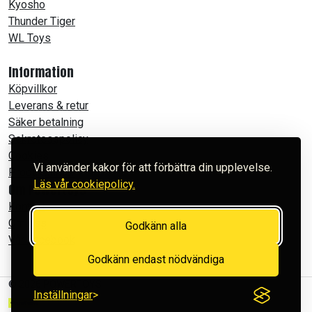
Kyosho
Thunder Tiger
WL Toys
Information
Köpvillkor
Leverans & retur
Säker betalning
Sekretesspolicy
Cookies
Vi använder kakor för att förbättra din upplevelse.
Produktfilmer
Läs vår cookiepolicy.
Om Powertoys
Kontakt
Om oss
Godkänn alla
Vår Facebook
Godkänn endast nödvändiga
© 2026 POWERTOYS
Inställningar