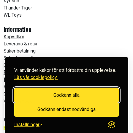
Kyosho
Thunder Tiger
WL Toys
Information
Köpvillkor
Leverans & retur
Säker betalning
Sekretesspolicy
Cookies
Vi använder kakor för att förbättra din upplevelse.
Produktfilmer
Läs vår cookiepolicy.
Om Powertoys
Kontakt
Om oss
Godkänn alla
Vår Facebook
Godkänn endast nödvändiga
© 2026 POWERTOYS
Inställningar