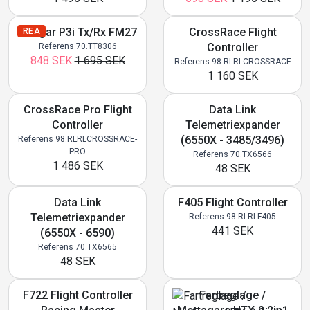
Cougar P3i Tx/Rx FM27
CrossRace Flight
REA
Controller
Referens 70.TT8306
848 SEK
1 695 SEK
Referens 98.RLRLCROSSRACE
1 160 SEK
CrossRace Pro Flight
Data Link
Controller
Telemetriexpander
(6550X - 3485/3496)
Referens 98.RLRLCROSSRACE-
PRO
Referens 70.TX6566
1 486 SEK
48 SEK
Data Link
F405 Flight Controller
Telemetriexpander
Referens 98.RLRLF405
441 SEK
(6550X - 6590)
Referens 70.TX6565
48 SEK
F722 Flight Controller
Fartreglage /