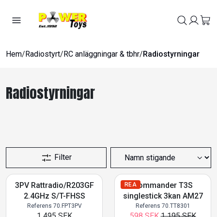
Hem
/
Radiostyrt
/
RC anläggningar & tbhr
/
Radiostyrningar
Radiostyrningar
Filter
3PV Rattradio/R203GF
Commander T3S
REA
2.4GHz S/T-FHSS
singlestick 3kan AM27
Referens 70.FPT3PV
Referens 70.TT8301
1 495 SEK
598 SEK
1 195 SEK