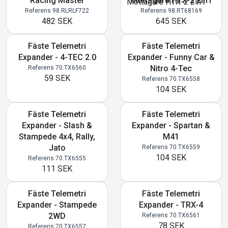
Racing Master
Mottagare HTX-2 2in1
Referens 98.RLRLF722
Referens 98.RT68169
482 SEK
645 SEK
Fäste Telemetri
Fäste Telemetri
Expander - 4-TEC 2.0
Expander - Funny Car &
Nitro 4-Tec
Referens 70.TX6560
59 SEK
Referens 70.TX6558
104 SEK
Fäste Telemetri
Fäste Telemetri
Expander - Slash &
Expander - Spartan &
Stampede 4x4, Rally,
M41
Jato
Referens 70.TX6559
104 SEK
Referens 70.TX6555
111 SEK
Fäste Telemetri
Fäste Telemetri
Expander - Stampede
Expander - TRX-4
2WD
Referens 70.TX6561
78 SEK
Referens 70.TX6557