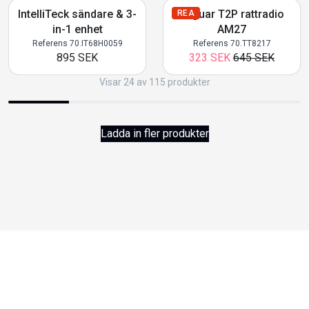
IntelliTeck sändare & 3-
Jaguar T2P rattradio
REA
in-1 enhet
AM27
Referens 70.IT68H0059
Referens 70.TT8217
895 SEK
323 SEK
645 SEK
Visar 24 av 115 produkter
Ladda in fler produkter