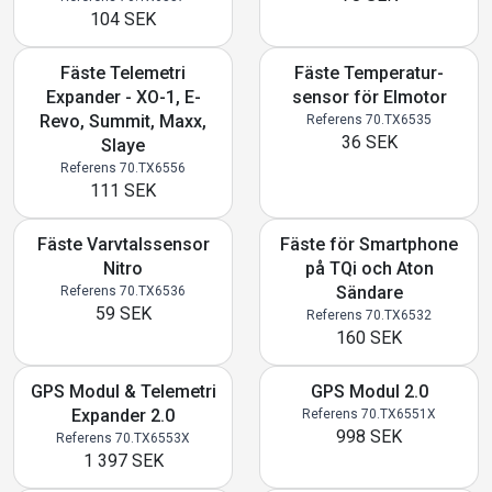
104 SEK
Fäste Telemetri
Fäste Temperatur-
Expander - XO-1, E-
sensor för Elmotor
Revo, Summit, Maxx,
Referens 70.TX6535
36 SEK
Slaye
Referens 70.TX6556
111 SEK
Fäste Varvtalssensor
Fäste för Smartphone
Nitro
på TQi och Aton
Sändare
Referens 70.TX6536
59 SEK
Referens 70.TX6532
160 SEK
GPS Modul & Telemetri
GPS Modul 2.0
Expander 2.0
Referens 70.TX6551X
998 SEK
Referens 70.TX6553X
1 397 SEK