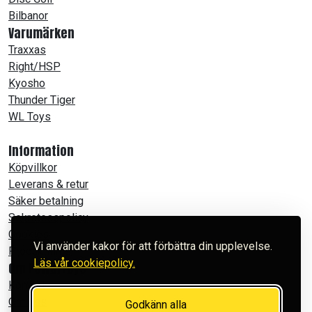
Bilbanor
Varumärken
Traxxas
Right/HSP
Kyosho
Thunder Tiger
WL Toys
Information
Köpvillkor
Leverans & retur
Säker betalning
Sekretesspolicy
Cookies
Vi använder kakor för att förbättra din upplevelse.
Produktfilmer
Läs vår cookiepolicy.
Om Powertoys
Kontakt
Om oss
Godkänn alla