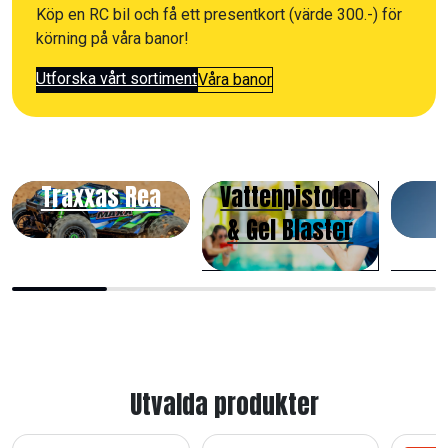
Köp en RC bil och få ett presentkort (värde 300.-) för
körning på våra banor!
Utforska vårt sortiment
Våra banor
Traxxas Rea
Vattenpistoler
& Gel Blaster
Utvalda produkter