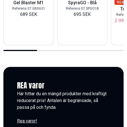
Gel Blaster M1
SpyraGO - Blå
1/8 
REA
Tr
Referens 07.GBX631
Referens 07.SPGO1B
689 SEK
695 SEK
Refer
2 995
REA varor
Här hittar du en mängd produkter med kraftigt
reducerat pris! Antalen är begränsade, så
passa på och fynda.
Rea varor!