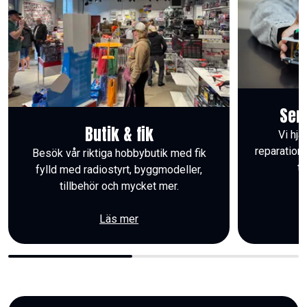
Ser
Butik & fik
Vi hjä
reparatione
Besök vår riktiga hobbybutik med fik
t
fylld med radiostyrt, byggmodeller,
tillbehör och mycket mer.
Läs mer