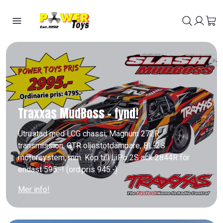
Traxxas MudBoss - fynd!
Utrustad med LCG chassi, Magnum 272R
transmission, GTR oljestötdämpare, BL-2S
motorsystem, mm. Köp till LiPo 2S ack 2844R för
endast 595.-! (ord.pris 945.-)
Mer info!