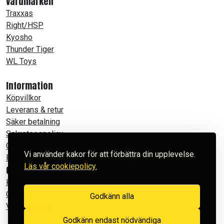
Varumärken
Traxxas
Right/HSP
Kyosho
Thunder Tiger
WL Toys
Information
Köpvillkor
Leverans & retur
Säker betalning
Sekretesspolicy
Cookies
Vi använder kakor för att förbättra din upplevelse.
Produktfilmer
Läs vår cookiepolicy.
Om Powertoys
Kontakt
Om oss
Godkänn alla
Vår Facebook
Godkänn endast nödvändiga