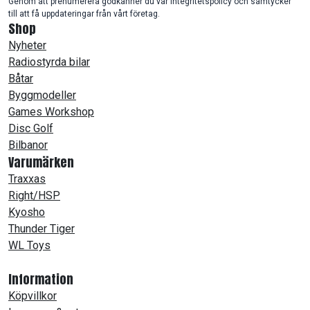
Genom att prenumerera godkänner du vår integritetspolicy och samtycker
till att få uppdateringar från vårt företag.
Shop
Nyheter
Radiostyrda bilar
Båtar
Byggmodeller
Games Workshop
Disc Golf
Bilbanor
Varumärken
Traxxas
Right/HSP
Kyosho
Thunder Tiger
WL Toys
Information
Köpvillkor