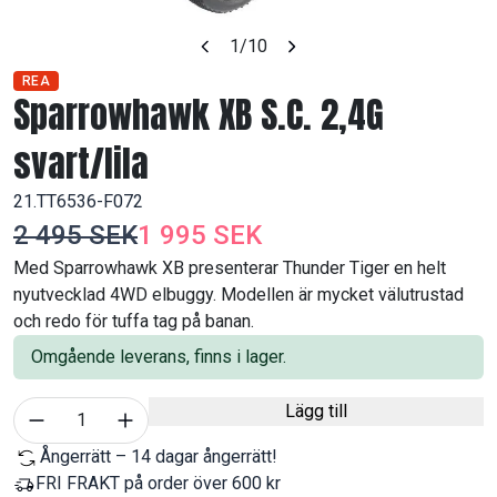
1
/10
REA
Sparrowhawk XB S.C. 2,4G
svart/lila
21.TT6536-F072
2 495 SEK
1 995 SEK
Med Sparrowhawk XB presenterar Thunder Tiger en helt
nyutvecklad 4WD elbuggy. Modellen är mycket välutrustad
och redo för tuffa tag på banan.
Omgående leverans, finns i lager.
Välj antal
Lägg till
1
Ångerrätt – 14 dagar ångerrätt!
FRI FRAKT på order över 600 kr