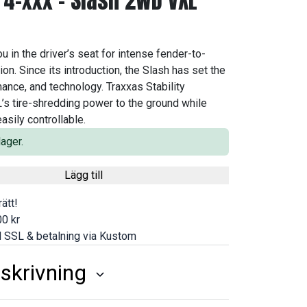
4-xxx - Slash 2WD VXL
 in the driver’s seat for intense fender-to-
ion. Since its introduction, the Slash has set the
mance, and technology. Traxxas Stability
 tire-shredding power to the ground while
asily controllable.
ager.
Lägg till
ätt!
0 kr
 SSL & betalning via Kustom
skrivning