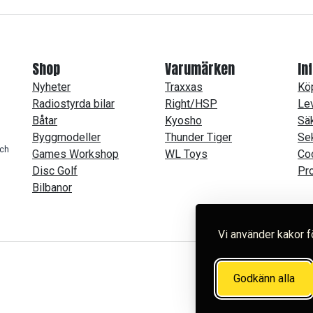
Shop
Varumärken
In
Nyheter
Traxxas
Köp
Radiostyrda bilar
Right/HSP
Lev
Båtar
Kyosho
Säk
Byggmodeller
Thunder Tiger
Se
och
Games Workshop
WL Toys
Co
Disc Golf
Pro
Bilbanor
Vi använder kakor f
Godkänn alla