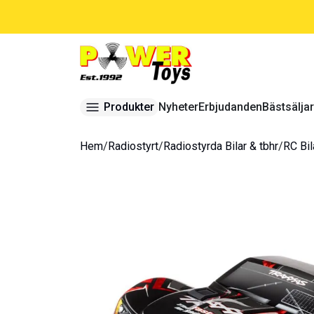
Produkter
Nyheter
Erbjudanden
Bästsälja
Hem
/
Radiostyrt
/
Radiostyrda Bilar & tbhr
/
RC Bil