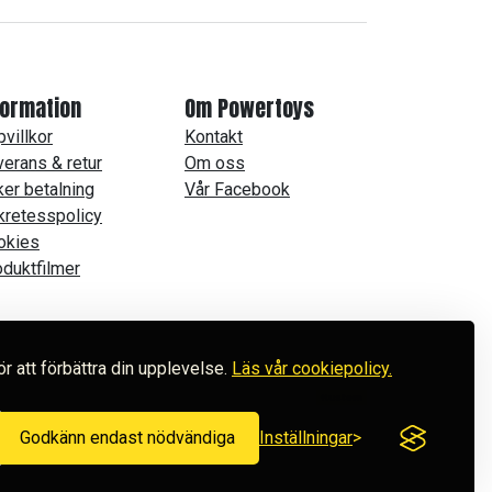
formation
Om Powertoys
villkor
Kontakt
erans & retur
Om oss
er betalning
Vår Facebook
kretesspolicy
okies
duktfilmer
ör att förbättra din upplevelse.
Läs vår cookiepolicy.
Godkänn endast nödvändiga
Inställningar