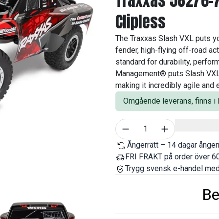
Traxxas 58276-7
Clipless
The Traxxas Slash VXL puts you
fender, high-flying off-road act
standard for durability, perfor
Management® puts Slash VXL’s
making it incredibly agile and e
Omgående leverans, finns i l
Välj antal
1
Ångerrätt – 14 dagar ångerr
FRI FRAKT på order över 60
Trygg svensk e-handel med
Be