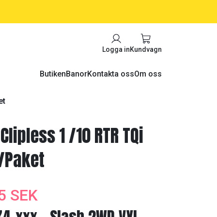
Logga in
Kundvagn
Butiken
Banor
Kontakta oss
Om oss
et
lipless 1 /10 RTR TQi
/Paket
5 SEK