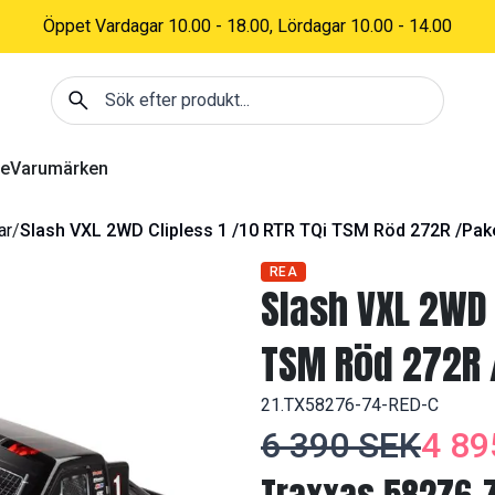
Öppet Vardagar 10.00 - 18.00, Lördagar 10.00 - 14.00
Sök efter produkt
re
Varumärken
ar
/
Slash VXL 2WD Clipless 1 /10 RTR TQi TSM Röd 272R /Pak
REA
Slash VXL 2WD C
TSM Röd 272R 
21.TX58276-74-RED-C
6 390 SEK
4 89