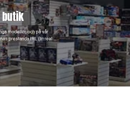
 butik
nga modeller, och på vår
nas prestanda IRL (In real