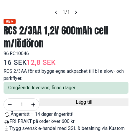
1
/1
REA
RCS 2/3AA 1,2V 600mAh cell
m/lödöron
96.RC10046
16 SEK
12,8 SEK
RCS 2/3AA för att bygga egna ackpacket till bl a slow- och
parkflyer.
Omgående leverans, finns i lager.
Välj antal
Lägg till
1
Ångerrätt – 14 dagar ångerrätt!
FRI FRAKT på order över 600 kr
Trygg svensk e-handel med SSL & betalning via Kustom