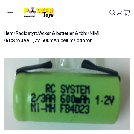
Hem
/
Radiostyrt
/
Ackar & batterier & tbhr
/
NiMH
/
RCS 2/3AA 1,2V 600mAh cell m/lödöron