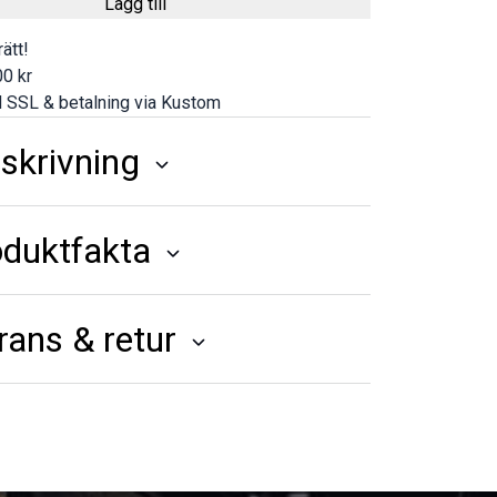
Lägg till
ätt!
0 kr
 SSL & betalning via Kustom
skrivning
oduktfakta
rans & retur