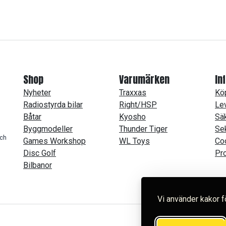
Shop
Varumärken
In
Nyheter
Traxxas
Köp
Radiostyrda bilar
Right/HSP
Lev
Båtar
Kyosho
Säk
Byggmodeller
Thunder Tiger
Se
och
Games Workshop
WL Toys
Co
Disc Golf
Pro
Bilbanor
Vi använder kakor f