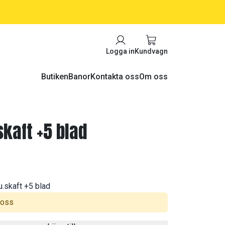
kul! -->
Logga in
Kundvagn
Butiken
Banor
Kontakta oss
Om oss
skaft +5 blad
.skaft +5 blad
 oss