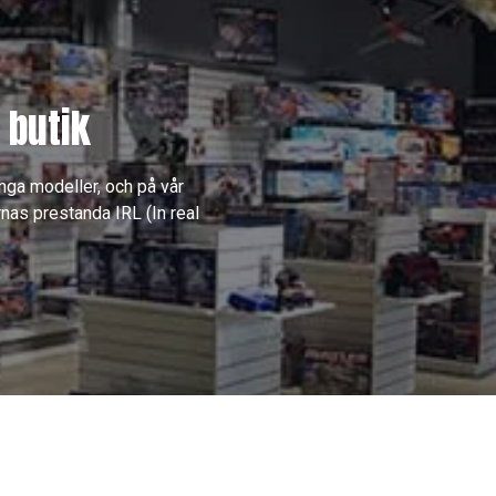
 butik
nga modeller, och på vår
nas prestanda IRL (In real