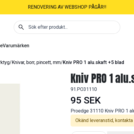
Besök vår fysiska butik för Aktiv Hobby! 0% skärmtid - 100% 
Sök efter produkt
re
Varumärken
rktyg
/
Knivar, borr, pincett, mm
/
Kniv PRO 1 alu.skaft +5 blad
Kniv PRO 1 alu.
91.PO31110
95 SEK
Proedge 31110 Kniv PRO 1 alu
Okänd leveranstid, kontakta