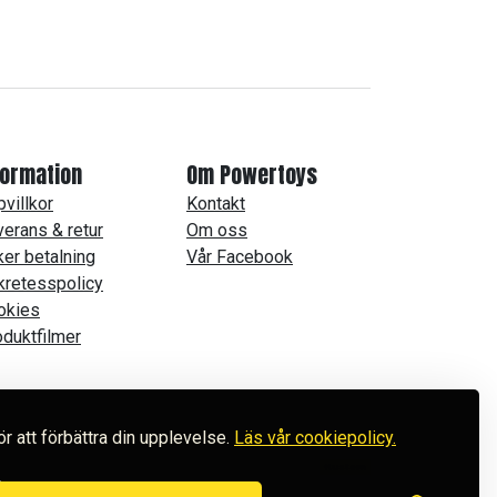
formation
Om Powertoys
villkor
Kontakt
erans & retur
Om oss
er betalning
Vår Facebook
kretesspolicy
okies
duktfilmer
ör att förbättra din upplevelse.
Läs vår cookiepolicy.