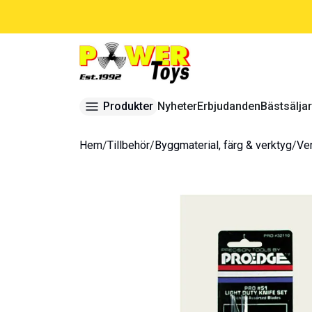
Produkter
Nyheter
Erbjudanden
Bästsälja
Hem
/
Tillbehör
/
Byggmaterial, färg & verktyg
/
Ve