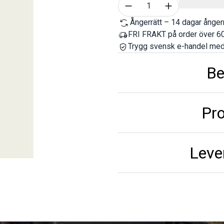
Välj antal
1
Ångerrätt – 14 dagar ångerr
FRI FRAKT på order över 60
Trygg svensk e-handel med
Be
Pr
Leve